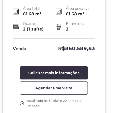
Área total
Área privativa
61.68
m²
61.68
m²
Quartos
Banheiros
2 (1 suíte)
2
R$860.589,83
Venda
Solicitar mais informações
Agendar uma visita
Atualizado há
38 dias e 22 horas e 4
minutos