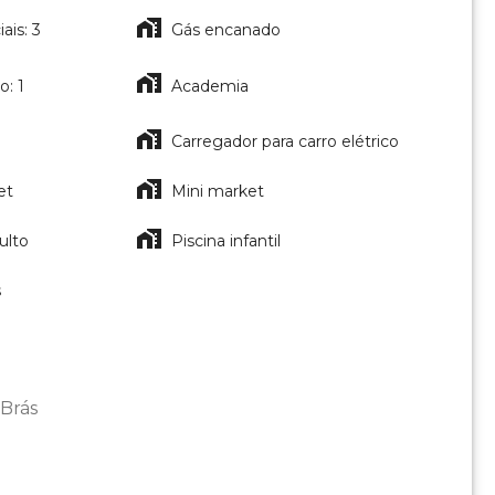
ais: 3
Gás encanado
o: 1
Academia
Carregador para carro elétrico
et
Mini market
ulto
Piscina infantil
s
 Brás