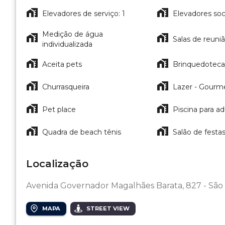
Elevadores de serviço: 1
Elevadores soci
Medição de água
Salas de reuniã
individualizada
Aceita pets
Brinquedoteca
Churrasqueira
Lazer - Gourm
Pet place
Piscina para ad
Quadra de beach tênis
Salão de festa
Localização
Avenida Governador Magalhães Barata, 827 - São
MAPA
STREET VIEW