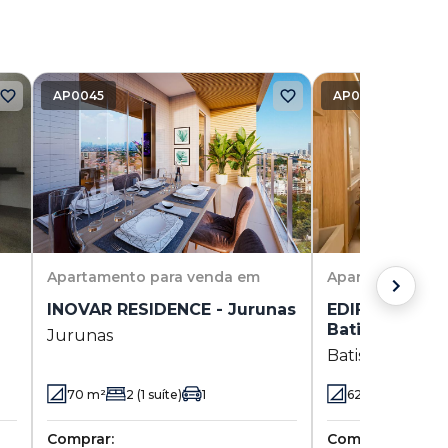
AP0045
AP0033
Apartamento
para venda em
Apartamento
pa
INOVAR RESIDENCE - Jurunas
EDIFÍCIO TOR
Batista Camp
Jurunas
Batista Campo
70
m²
2
(1 suíte)
1
62.41
m²
2
(1 
Comprar:
Comprar: