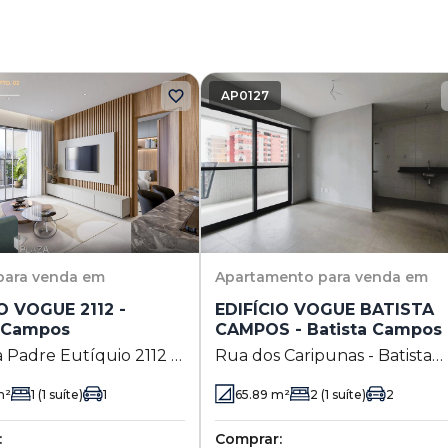
AP0127
para venda em
Apartamento
para venda em
O VOGUE 2112 -
EDIFÍCIO VOGUE BATISTA
a Campos
CAMPOS - Batista Campos
 Padre Eutíquio 2112 -
Rua dos Caripunas - Batista
 Campos - Belém - PA
Campos
²
1
(1 suíte)
1
65.89
m²
2
(1 suíte)
2
:
Comprar: