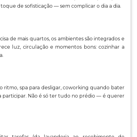
oque de sofisticação — sem complicar o dia a dia.
isa de mais quartos, os ambientes são integrados e
rece luz, circulação e momentos bons: cozinhar a
a.
r o ritmo, spa para desligar, coworking quando bater
ira participar. Não é só ter tudo no prédio — é querer
litar tarefas (da lavanderia ao recebimento de