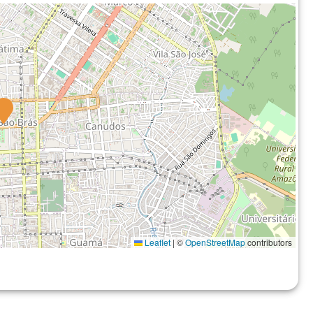
Leaflet
|
©
OpenStreetMap
contributors