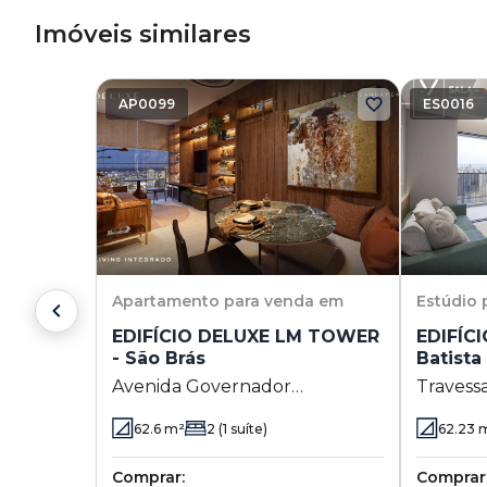
Imóveis similares
AP0099
ES0016
Apartamento
para venda em
Estúdio
EDIFÍCIO DELUXE LM TOWER
EDIFÍCI
- São Brás
Batist
Avenida Governador
Travessa
Magalhães Barata 827 - São
Batista
62.6
m²
2
(1 suíte)
62.23
m
Brás - Belém - PA
Comprar:
Comprar