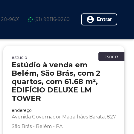
3120-9601
(91) 98116-9260
Entrar
estúdio
ES0013
Estúdio à venda em
Belém, São Brás, com 2
quartos, com 61.68 m²,
EDIFÍCIO DELUXE LM
TOWER
endereço
Avenida Governador Magalhães Barata, 827
São Brás - Belém - PA