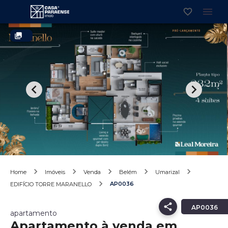
Home
Imóveis
Venda
Belém
Umarizal
AP0036
EDIFÍCIO TORRE MARANELLO
AP0036
apartamento
Apartamento à venda em