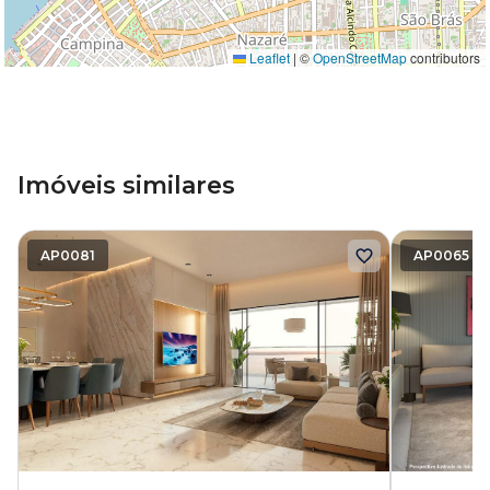
Leaflet
|
©
OpenStreetMap
contributors
Imóveis similares
AP0081
AP0065