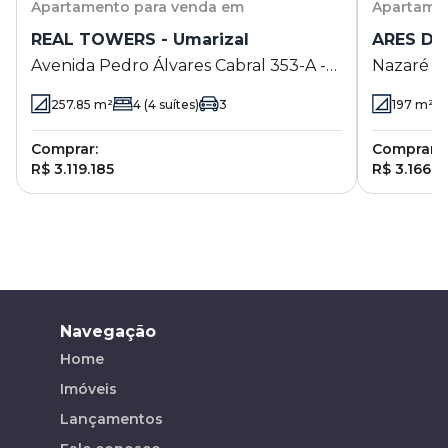
Apartamento
para venda em
Apartame
REAL TOWERS - Umarizal
ARES DA
Avenida Pedro Álvares Cabral 353-A -
Nazaré
Umarizal - Belém - PA
257.85
m²
4
(4 suítes)
3
197
m²
Comprar:
Comprar:
R$ 3.119.185
R$ 3.166.5
Navegação
Home
Imóveis
Lançamentos