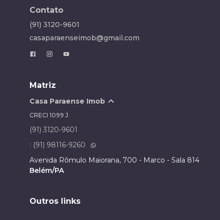
Contato
(91) 3120-9601
casaparaenseimob@gmail.com
Matriz
Casa Paraense Imob
CRECI
1099 J
(91) 3120-9601
: (91) 98116-9260
Avenida Rômulo Maiorana, 700 - Marco - Sala 814
Belém/PA
Outros links