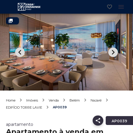
Home
Imóveis
Venda
Belém
Nazaré
AP0039
EDIFÍCIO TORRE LAVIE
AP0039
apartamento
Apartamento à venda em