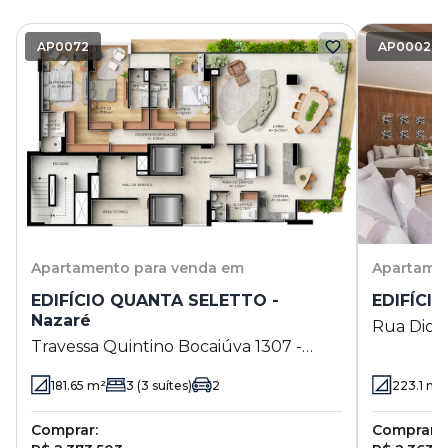
AP0072
AP0002
Apartamento
para venda em
Apartame
EDIFÍCIO QUANTA SELETTO -
EDIFÍCIO
Nazaré
Rua Diogo
Travessa Quintino Bocaiúva 1307 -
Belém - 
Nazaré - Belém - PA
181.65
m²
3
(3 suítes)
2
223.1
m²
Comprar:
Comprar: