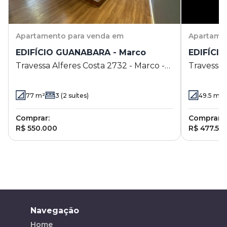
Apartamento
para venda em
Apartame
EDIFÍCIO GUANABARA - Marco
EDIFÍCIO
Travessa Alferes Costa 2732 - Marco -
Travessa 
Belém - PA
Belém - 
77
m²
3
(2 suítes)
49.5
m²
Comprar:
Comprar:
R$ 550.000
R$ 477.54
Navegação
Home