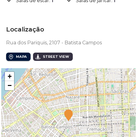
Salas de estar
:
1
Salas de jantar
:
1
Localização
Rua dos Pariquis, 2107 - Batista Campos
MAPA
STREET VIEW
+
−