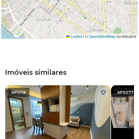
Leaflet
|
©
OpenStreetMap
contributors
Imóveis similares
AP0118
AP0077